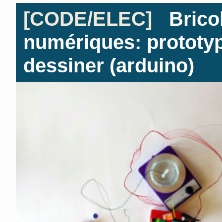
[CODE/ELEC]
Bricol
numériques: prototy
dessiner (arduino)