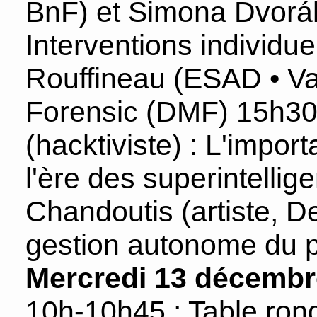
BnF) et Simona Dvorák 
Interventions individuel
Rouffineau (ESAD • V
Forensic (DMF) 15h30
(hacktiviste) : L'import
l'ère des superintellig
Chandoutis (artiste, D
gestion autonome du p
Mercredi 13 décembr
10h-10h45 : Table ron